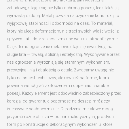
zarówno z nowoczesną architekturą, jak i klasyczną
zabudową, stając się nie tylko ochroną posesji, lecz także jej
wyrazistą ozdobą. Metal pozwala na uzyskanie konstrukcji o
wyjątkowej stabilności i odporności na czas. To materiał,
który nie ulega deformacjom, nie traci swoich właściwości z
upływem lat i dobrze znosi zmienne warunki atmosferyczne.
Dzięki temu ogrodzenie metalowe staje się inwestycją na
długie lata — trwałą, solidną i estetyczną. Wykonywane przez
nas ogrodzenia wyróżniają się starannym wykonaniem,
precyzyjną linią i dbałością o detale. Zwracamy uwagę nie
tylko na aspekt techniczny, ale również na formę, która
powinna współgrać z otoczeniem i dopełniać charakter
posesji. Każdy element jest odpowiednio zabezpieczony przed
korozją, co gwarantuje odporność na deszcz, mróz czy
intensywne nasłonecznienie. Ogrodzenia metalowe mogą
przybrać różne oblicza — od minimalistycznych, prostych
form po konstrukcje o dekoracyjnym wykończeniu, które